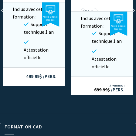
Base
3 heures
Inclus avec cette
Vidéo
formation :
Agréé Emploi
Inclus avec cette
Vidéo
Privé
Cours en ligne
Québec
Support
formation :
Agréé Emploi
Privé
Québec
technique 1 an
Support
technique 1 an
Attestation
officielle
Attestation
officielle
499.99$ /PERS.
À PARTIR DE :
699.99
$
/PERS.
FORMATION CAD