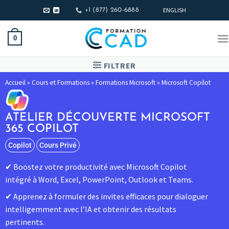
ENGLISH
+1 (877) 260-6888
0
FILTRER
Accueil
»
Cours et Formations
»
Formations Microsoft
»
Microsoft Copilot
ATELIER DÉCOUVERTE MICROSOFT
365 COPILOT
Copilot
Cours Privé
Boostez votre productivité avec Microsoft Copilot
intégré à Word, Excel, PowerPoint, Outlook et Teams.
Apprenez à formuler des invites efficaces pour dialoguer
intelligemment avec l’IA et obtenir des résultats
pertinents.