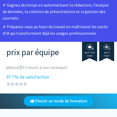
Gagnez du temps en automatisant la rédaction, l’analyse
de données, la création de présentations et la gestion des
courriels.
Préparez-vous au futur du travail en maîtrisant les outils
d’IA qui transforment déjà les usages professionnels.
prix par équipe
Agréé ISDE
Agréé
Canada
Empoi-
Québec
Base
3.5 heures (cours+pratique)
97.7% de satisfaction
Choisir un mode de formation