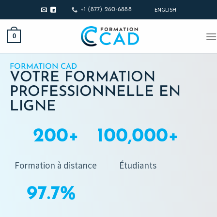
ENGLISH
+1 (877) 260-6888
0
FORMATION CAD
VOTRE FORMATION
PROFESSIONNELLE EN
LIGNE
200
+
100,000
+
Formation à distance
Étudiants
97.7
%