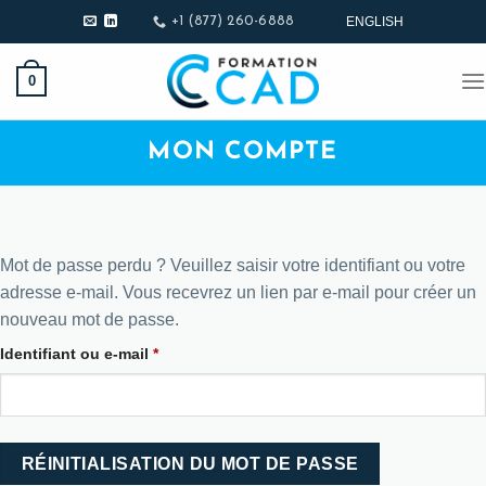
Passer
ENGLISH
+1 (877) 260-6888
au
contenu
0
MON COMPTE
Mot de passe perdu ? Veuillez saisir votre identifiant ou votre
adresse e-mail. Vous recevrez un lien par e-mail pour créer un
nouveau mot de passe.
Obligatoire
Identifiant ou e-mail
*
RÉINITIALISATION DU MOT DE PASSE