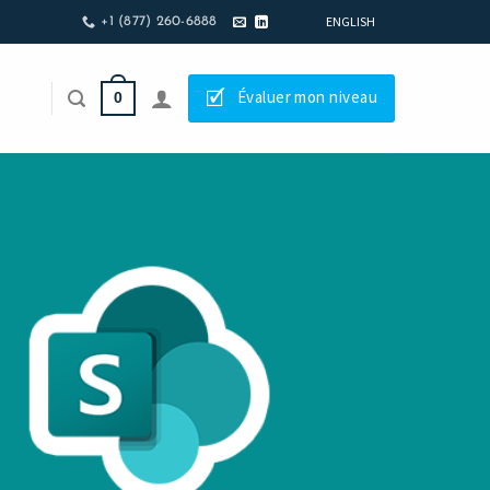
ENGLISH
+1 (877) 260-6888
🗹
Évaluer mon niveau
0