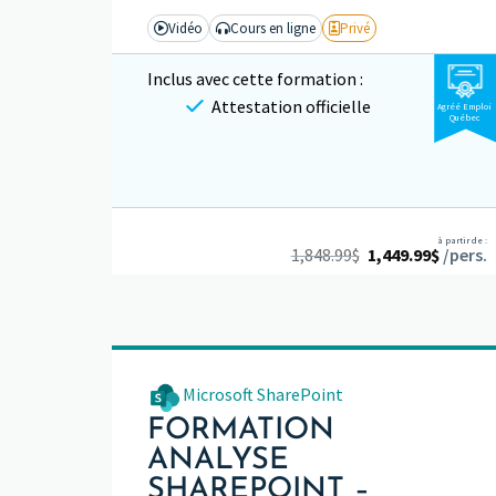
Vidéo
Cours en ligne
Privé
Inclus avec cette formation :
Attestation officielle
Agréé Emploi
Québec
à partir de :
1,848.99
$
1,449.99
$
/pers.
Microsoft SharePoint
FORMATION
ANALYSE
SHAREPOINT –