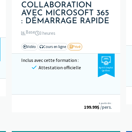
COLLABORATION
AVEC MICROSOFT 365
: DÉMARRAGE RAPIDE
Base
3 heures
Vidéo
Cours en ligne
Privé
Inclus avec cette formation :
Attestation officielle
Agréé Emploi
Québec
à partir de :
199.99
$
/pers.