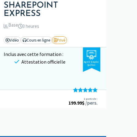
SHAREPOINT
EXPRESS
Base
3 heures
Vidéo
Cours en ligne
Privé
Inclus avec cette formation :
Attestation officielle
Agréé Emploi
Québec
Note
4.94
à partir de :
199.99
sur 5
$
/pers.