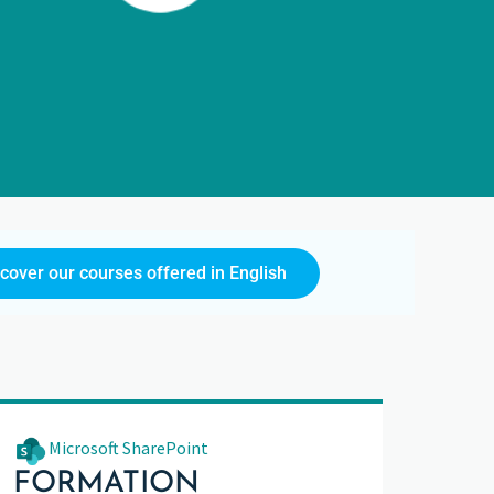
scover our courses offered in English
Microsoft SharePoint
FORMATION