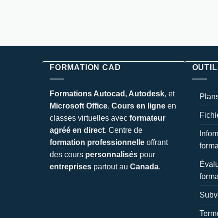
FORMATION CAD
OUTIL
Formations Autocad, Autodesk
, et
Plans
Microsoft Office
.
Cours en ligne
en
Fichi
classes virtuelles avec
formateur
agréé en direct
. Centre de
Infor
formation professionnelle
offrant
forma
des cours
personnalisés
pour
Évalu
entreprises
partout au
Canada
.
forma
Subv
Terme