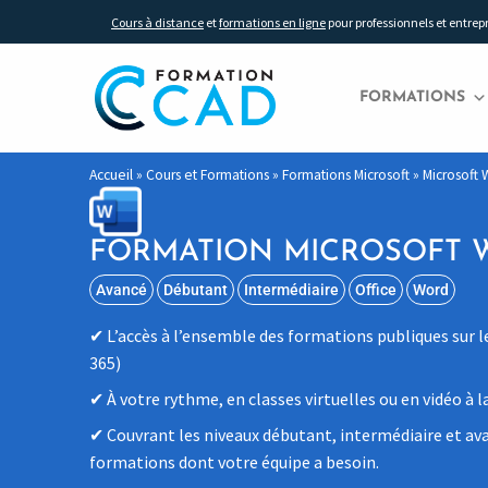
Cours à distance
et
formations en ligne
pour professionnels et entrep
FORMATIONS
Accueil
»
Cours et Formations
»
Formations Microsoft
»
Microsoft
FORMATION MICROSOFT 
Avancé
Débutant
Intermédiaire
Office
Word
L’accès à l’ensemble des formations publiques sur le
365)
À votre rythme, en classes virtuelles ou en vidéo à 
Couvrant les niveaux débutant, intermédiaire et ava
formations dont votre équipe a besoin.