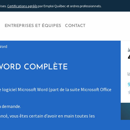
rises.
Certifications agréés
par Emploi Québec et ordres professionnels.
ENTREPRISES ET ÉQUIPES
CONTACT
 Word
à
WORD COMPLÈTE
9
 logiciel Microsoft Word (part de la suite Microsoft Office
la demande.
ncé, vous êtes certain d’avoir en main toutes les