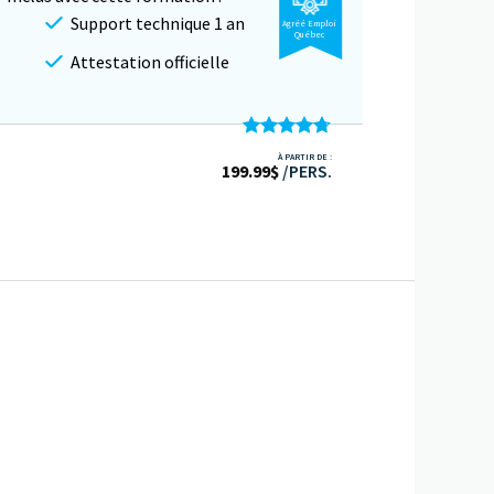
Support technique 1 an
Agréé Emploi
Québec
Attestation officielle
Note
4.66
À PARTIR DE :
199.99
sur 5
$
/PERS.