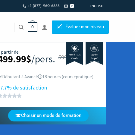
ENGLISH
+1 (877) 260-6888
🗹
Évaluer mon niveau
0
 partir de :
499.99
$
/pers.
Agréé ISDE
Agréé
599.99
$
Canada
Empoi-
Québec
Débutant à Avancé
18 heures (cours+pratique)
7.7% de satisfaction
Choisir un mode de formation