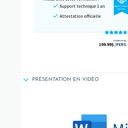
Support technique 1 an
Agréé Emplo
Québec
Attestation officielle
Note
4.67
À PARTIR DE :
199.99
sur 5
$
/PERS.
PRÉSENTATION EN VIDÉO