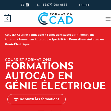
ENGLISH
+1 (877) 260-6888
0
Accueil
»
Cours et Formations
»
Formations Autodesk
»
Formations
Autocad
»
Formations Autocad par Spécialités
»
Formations Autocad en
Génie Électrique
COURS ET FORMATIONS
FORMATIONS
AUTOCAD EN
GÉNIE ÉLECTRIQUE
Découvrir les formations