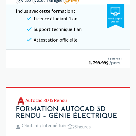
Vidéo
Cours en ligne
Privé
Inclus avec cette formation :
Licence étudiant 1 an
Agréé Emploi
Québec
Support technique 1 an
Attestation officielle
à partir de :
1,799.99
$
/pers.
Autocad 3D & Rendu
FORMATION AUTOCAD 3D
RENDU – GÉNIE ÉLECTRIQUE
Débutant / Intermédiaire
26 heures