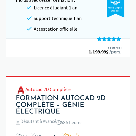
Inclus avec cette formation :
Licence étudiant 1 an
Agréé Emploi
Québec
Support technique 1 an
Attestation officielle
Note
5.00
à partir de :
1,199.99
sur 5
$
/pers.
Autocad 2D Complète
FORMATION AUTOCAD 2D
COMPLÈTE – GÉNIE
ÉLECTRIQUE
Débutant à Avancé
58.5 heures