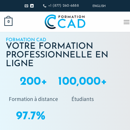
ENGLISH
+1 (877) 260-6888
0
FORMATION CAD
VOTRE FORMATION
PROFESSIONNELLE EN
LIGNE
200
+
100,000
+
Formation à distance
Étudiants
97.7
%