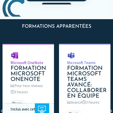
FORMATIONS APPARENTÉES
FORMATIONS APPARENTÉES
Microsoft OneNote
Microsoft Teams
FORMATION
FORMATION
MICROSOFT
MICROSOFT
ONENOTE
TEAMS
AVANCÉ:
Pour tous niveaux
COLLABORER
3 heures
EN ÉQUIPE
Avancé
3 heures
Vidéo
Inclus avec cette
Cours en ligne