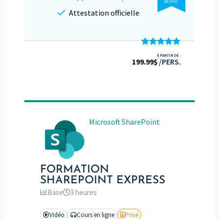
Québec
Attestation officielle
Note
4.87
À PARTIR DE :
199.99
sur 5
$
/PERS.
Microsoft SharePoint
FORMATION
SHAREPOINT EXPRESS
Base
3 heures
Vidéo
Cours en ligne
Privé