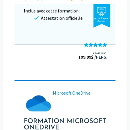
Inclus avec cette formation :
Attestation officielle
Agréé Emploi
Québec
Note
4.94
À PARTIR DE :
199.99
sur 5
$
/PERS.
Microsoft OneDrive
FORMATION MICROSOFT
ONEDRIVE