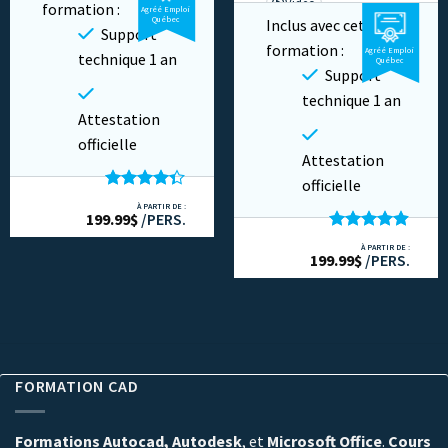
Vidéo
formation :
Agréé Emploi
Privé
Québec
Inclus avec cette
Cours en ligne
Support
formation :
Agréé Emploi
Privé
technique 1 an
Québec
Support
technique 1 an
Attestation
officielle
Attestation
officielle
Note
4.33
À PARTIR DE :
199.99
sur 5
$
/PERS.
Note
4.87
À PARTIR DE :
199.99
sur 5
$
/PERS.
FORMATION CAD
Formations Autocad, Autodesk
, et
Microsoft Office
.
Cours