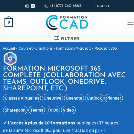
ENGLISH
+1 (877) 260-6888
0
FILTRER
Accueil
»
Cours et Formations
»
Formations Microsoft
»
Microsoft 365
FORMATION MICROSOFT 365
COMPLÈTE (COLLABORATION AVEC
TEAMS, OUTLOOK, ONEDRIVE,
SHAREPOINT, ETC.)
Classes Virtuelles
OneDrive
Onenote
Outlook
Planner
Sharepoint
Teams
To Do
Video
L’
accès à plus de 10 formations
publiques (37 heures)
de la suite Microsoft 365 pour une fraction du prix !