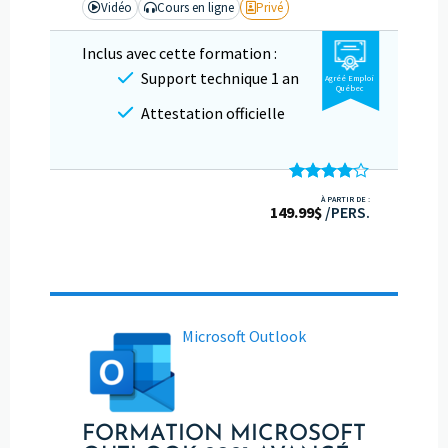
Vidéo
Cours en ligne
Privé
Inclus avec cette formation :
Support technique 1 an
Agréé Emploi
Québec
Attestation officielle
Note
À PARTIR DE :
149.99
4.00
$
sur
/PERS.
5
Microsoft Outlook
FORMATION MICROSOFT