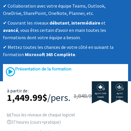
Collaboration avec votre équipe Teams, Outlook,
OneDrive, SharePoint, OneNote, Planner, etc.
Couvrant les niveaux
débutant
,
intermédiaire
et
avancé
, vous êtes certain d’avoir en main toutes les
formations dont votre équipe a besoin.
Mettez toutes les chances de votre côté en suivant la
formation
Microsoft 365 Complète
.
Présentation de la formation
à partir de :
1,449.99
$
/pers.
Agréé ISDE
Agréé
1,848.99
$
Canada
Empoi-
Québec
Tous les niveaux de chaque logiciel
37 heures (cours+pratique)