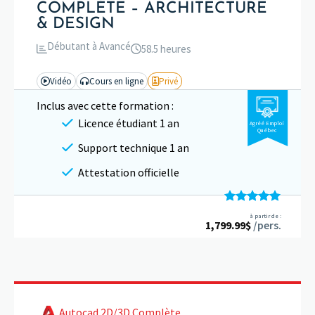
COMPLÈTE – ARCHITECTURE
& DESIGN
Débutant à Avancé
58.5 heures
Vidéo
Cours en ligne
Privé
Inclus avec cette formation :
Licence étudiant 1 an
Agréé Emploi
Québec
Support technique 1 an
Attestation officielle
Note
5.00
à partir de :
1,799.99
sur 5
$
/pers.
Autocad 2D/3D Complète