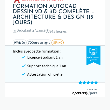
FORMATION AUTOCAD
DESSIN 2D & 3D COMPLÈTE –
ARCHITECTURE & DESIGN (13
JOURS)
Débutant à Avancé
84.5 heures
Vidéo
Cours en ligne
Privé
Inclus avec cette formation :
Licence étudiant 1 an
Agréé Emploi
Québec
Support technique 1 an
Attestation officielle
Note
5.00
à partir de :
2,599.99
sur 5
$
/pers.