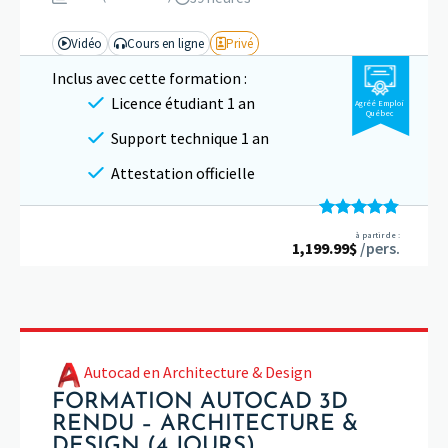
Vidéo
Cours en ligne
Privé
Inclus avec cette formation :
Licence étudiant 1 an
Agréé Emploi
Québec
Support technique 1 an
Attestation officielle
Note
4.83
à partir de :
1,199.99
sur 5
$
/pers.
Autocad en Architecture & Design
FORMATION AUTOCAD 3D
RENDU – ARCHITECTURE &
DESIGN (4 JOURS)