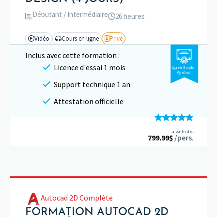
Débutant / Intermédiaire
26 heures
Vidéo
Cours en ligne
Privé
Inclus avec cette formation :
Licence d'essai 1 mois
Agréé Emploi
Québec
Support technique 1 an
Attestation officielle
Note
5.00
à partir de :
799.99
sur 5
$
/pers.
Autocad 2D Complète
FORMATION AUTOCAD 2D