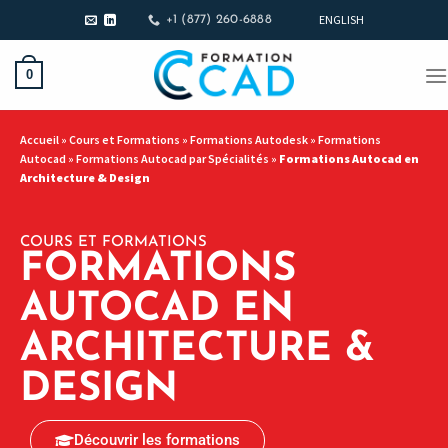
ENGLISH
+1 (877) 260-6888
0
Accueil
»
Cours et Formations
»
Formations Autodesk
»
Formations
Autocad
»
Formations Autocad par Spécialités
»
Formations Autocad en
Architecture & Design
COURS ET FORMATIONS
FORMATIONS
AUTOCAD EN
ARCHITECTURE &
DESIGN
Découvrir les formations