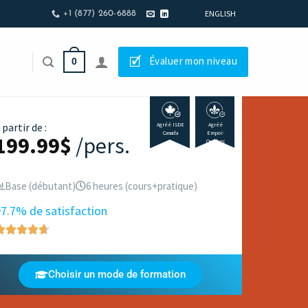
ENGLISH
+1 (877) 260-6888
🗹
Évaluer mon niveau
0
 partir de :
Agréé ISDE
Agréé
Canada
Empoi-
199.99
$
/pers.
Québec
Base (débutant)
6 heures (cours+pratique)
7.7% de satisfaction
Choisir un mode de formation