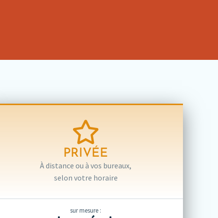
PRIVÉE
À distance ou à vos bureaux,
selon votre horaire
sur mesure :