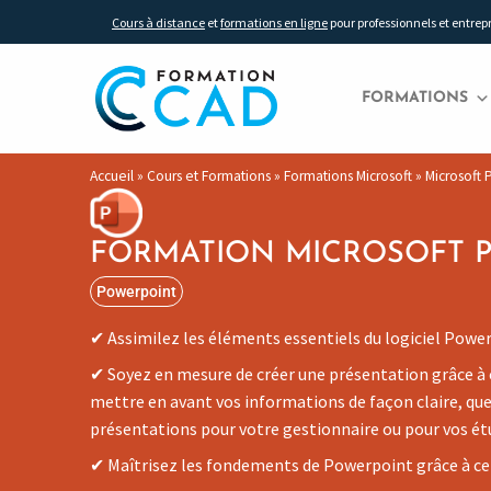
Cours à distance
et
formations en ligne
pour professionnels et entrep
FORMATIONS
Accueil
»
Cours et Formations
»
Formations Microsoft
»
Microsoft
FORMATION MICROSOFT 
Powerpoint
Assimilez les éléments essentiels du logiciel Powerp
Soyez en mesure de créer une présentation grâce à 
mettre en avant vos informations de façon claire, que 
présentations pour votre gestionnaire ou pour vos ét
Maîtrisez les fondements de Powerpoint grâce à ce 