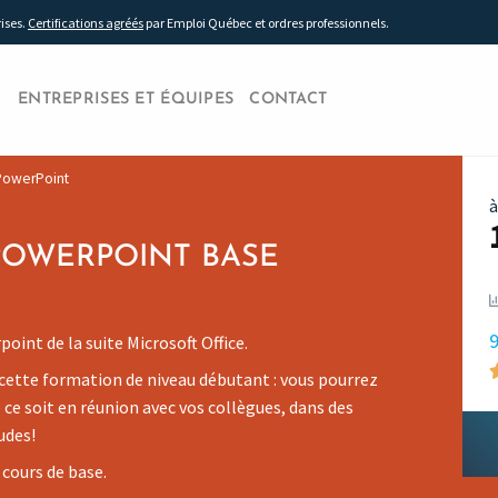
rises.
Certifications agréés
par Emploi Québec et ordres professionnels.
ENTREPRISES ET ÉQUIPES
CONTACT
 PowerPoint
à
POWERPOINT BASE
9
oint de la suite Microsoft Office.
cette formation de niveau débutant : vous pourrez
ce soit en réunion avec vos collègues, dans des
udes!
cours de base.