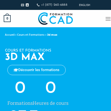
ENGLISH
+1 (877) 260-6888
0
Accueil
»
Cours et Formations
»
3d max
COURS ET FORMATIONS
3D MAX
Découvrir les formations
0
0
Formations
Heures de cours