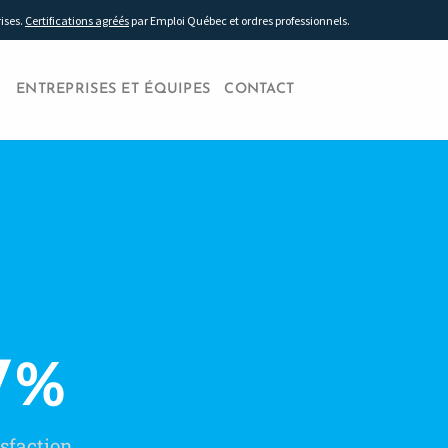
rises.
Certifications agréés
par Emploi Québec et ordres professionnels.
ENTREPRISES ET ÉQUIPES
CONTACT
7
%
sfaction