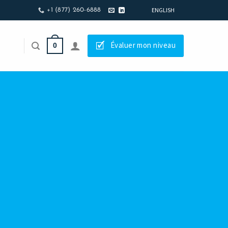
ENGLISH
+1 (877) 260-6888
🗹
Évaluer mon niveau
0