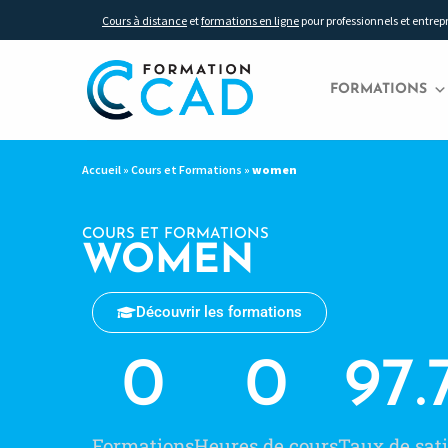
Cours à distance
et
formations en ligne
pour professionnels et entrep
FORMATIONS
Accueil
»
Cours et Formations
»
women
COURS ET FORMATIONS
WOMEN
Découvrir les formations
0
0
97.
Formations
Heures de cours
Taux de sati