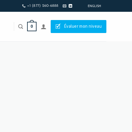
ENGLISH
+1 (877) 260-6888
🗹
Évaluer mon niveau
0