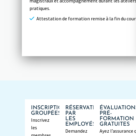
magistraux et accompagnement durant les atelier
pratiques.
Attestation de formation remise à la fin du cour
INSCRIPTIONS
RÉSERVATIONS
ÉVALUATION
GROUPÉES
PAR
PRÉ-
LES
FORMATION
Inscrivez
EMPLOYÉS
GRATUITES
les
Demandez
Ayez l’assurance 
membres