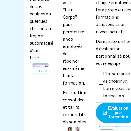
votre
chaque employé 
de vos
“Lien
fera proposer de
équipes en
Corpo”
formations
quelques
pour
adaptées à son
clics ou via
permettre
niveau actuel.
import
à vos
Demandez un lie
automatisé
employés
d’évaluation
d’une
de
personnalisé pou
liste.
réserver
votre équipe.
eux-même
L'importance
leurs
de choisir un
formation.
bon niveau de
Facturation
formation
consolidée
et tarifs
Évaluation
pré-
corporatifs
formation
disponibles.