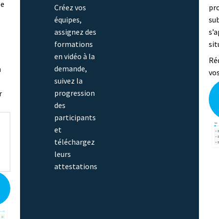
se
Créez vos
pr
s
équipes,
su
assignez des
s’a
formations
sit
en vidéo à la
Réd
demande,
n
vo
suivez la
progression
r
des
participants
et
téléchargez
leurs
attestations