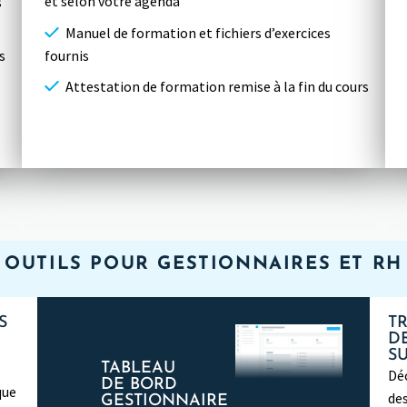
et selon votre agenda
s
Manuel de formation et fichiers d’exercices
fournis
s
Attestation de formation remise à la fin du cours
OUTILS POUR GESTIONNAIRES ET RH
S
T
D
S
TABLEAU
Dé
DE BORD
que
de
GESTIONNAIRE