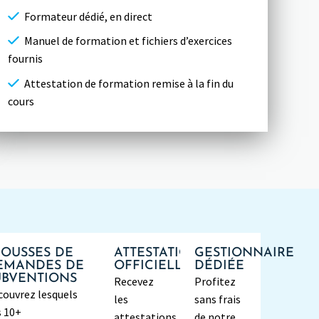
Formateur dédié, en direct
Manuel de formation et fichiers d’exercices
fournis
Attestation de formation remise à la fin du
cours
ROUSSES DE
ATTESTATIONS
GESTIONNAIRE
EMANDES DE
OFFICIELLES
DÉDIÉE
UBVENTIONS
Recevez
Profitez
couvrez lesquels
les
sans frais
s 10+
attestations
de notre