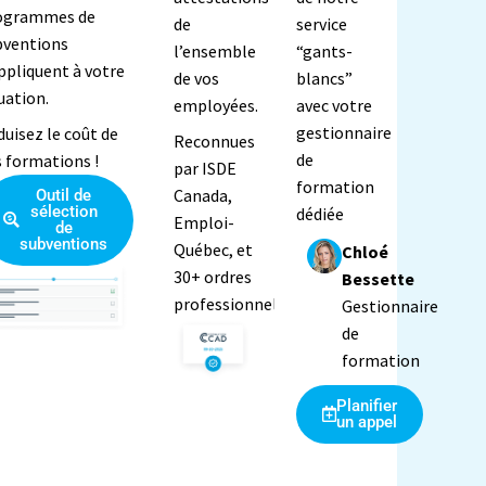
ogrammes de
de
service
bventions
l’ensemble
“gants-
ppliquent à votre
de vos
blancs”
uation.
employées.
avec votre
gestionnaire
uisez le coût de
Reconnues
de
s formations !
par ISDE
formation
Canada,
Outil de
sélection
dédiée
Emploi-
de
subventions
Québec, et
Chloé
30+ ordres
Bessette
professionnels
Gestionnaire
de
formation
Planifier
un appel