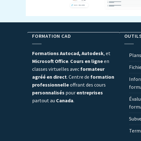
FORMATION CAD
OUTIL
Formations Autocad, Autodesk
, et
Plans
Microsoft Office
.
Cours en ligne
en
Fichi
classes virtuelles avec
formateur
agréé en direct
. Centre de
formation
Infor
professionnelle
offrant des cours
form
personnalisés
pour
entreprises
Évalu
partout au
Canada
.
form
Subv
Terme