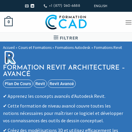
ENGLISH
+1 (877) 260-6888
0
FILTRER
Accueil
»
Cours et Formations
»
Formations Autodesk
»
Formations Revit
FORMATION REVIT ARCHITECTURE –
AVANCÉ
Plan De Cours
Revit
Revit Avancé
Apprenez les concepts avancés d’Autodesk Revit.
Cette formation de niveau avancé couvre toutes les
notions nécessaires pour maîtriser ce logiciel et développer
vos connaissances des outils de dessin conceptuel.
Créez des modélisations 3D et utilisez efficacement les