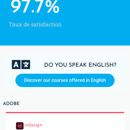
97.7
%
Taux de satisfaction
DO YOU SPEAK ENGLISH?
Discover our courses offered in English
ADOBE
InDesign