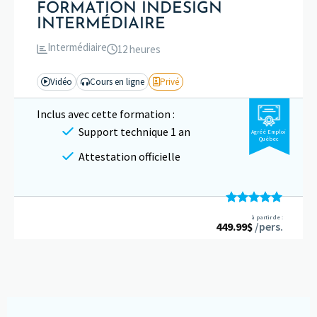
FORMATION INDESIGN
INTERMÉDIAIRE
Intermédiaire
12 heures
Vidéo
Cours en ligne
Privé
Inclus avec cette formation :
Support technique 1 an
Agréé Emploi
Québec
Attestation officielle
Note
5.00
à partir de :
449.99
sur 5
$
/pers.