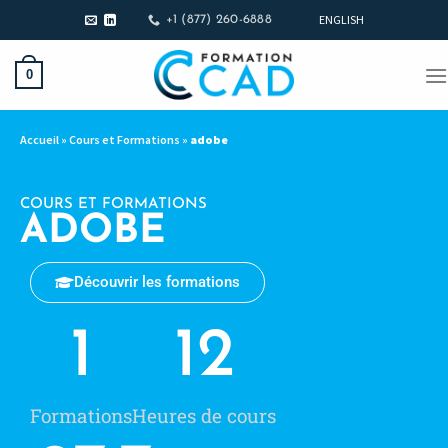
ENGLISH
+1 (877) 260-6888
0
Accueil
»
Cours et Formations
»
adobe
COURS ET FORMATIONS
ADOBE
Découvrir les formations
1
12
Formations
Heures de cours