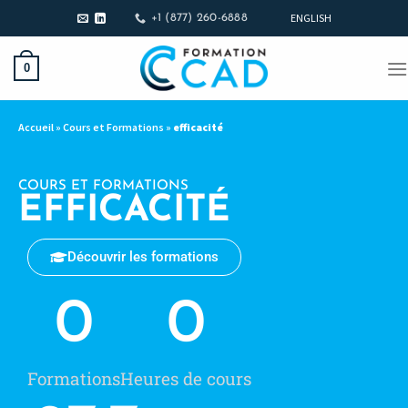
ENGLISH
+1 (877) 260-6888
0
Accueil
»
Cours et Formations
»
efficacité
COURS ET FORMATIONS
EFFICACITÉ
Découvrir les formations
0
0
Formations
Heures de cours