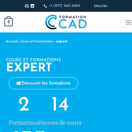
ENGLISH
+1 (877) 260-6888
0
Accueil
»
Cours et Formations
»
expert
COURS ET FORMATIONS
EXPERT
Découvrir les formations
2
14
Formations
Heures de cours