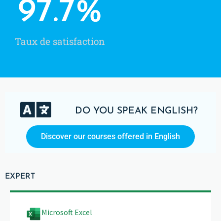
97.7
%
Taux de satisfaction
DO YOU SPEAK ENGLISH?
Discover our courses offered in English
EXPERT
Microsoft Excel