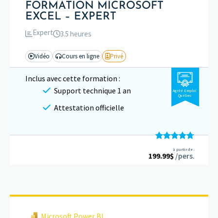
FORMATION MICROSOFT
EXCEL – EXPERT
Expert
3.5 heures
Vidéo
Cours en ligne
Privé
Inclus avec cette formation :
Support technique 1 an
Agréé Emploi
Québec
Attestation officielle
Note
4.67
à partir de :
199.99
sur 5
$
/pers.
Microsoft Power BI