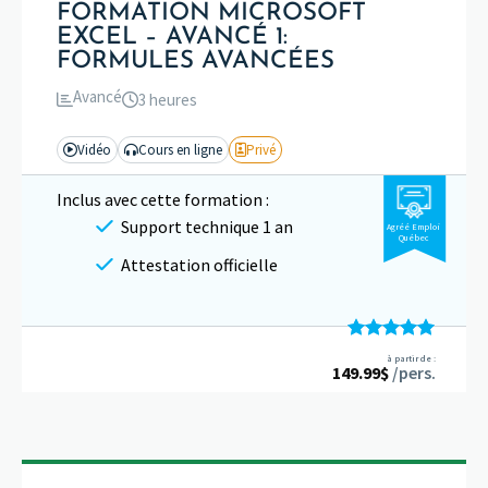
FORMATION MICROSOFT
EXCEL – AVANCÉ 1:
FORMULES AVANCÉES
Avancé
3 heures
Vidéo
Cours en ligne
Privé
Inclus avec cette formation :
Support technique 1 an
Agréé Emploi
Québec
Attestation officielle
Note
5.00
à partir de :
149.99
sur 5
$
/pers.