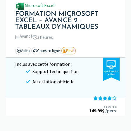
Microsoft Excel
FORMATION MICROSOFT
EXCEL – AVANCÉ 2 :
TABLEAUX DYNAMIQUES
Avancé
3 heures
Vidéo
Cours en ligne
Privé
Inclus avec cette formation :
Support technique 1 an
Agréé Emploi
Québec
Attestation officielle
Note
à partir de :
149.99
4.00
sur
$
/pers.
5