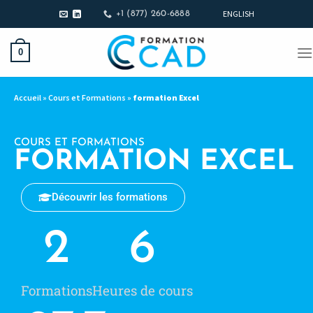
ENGLISH
+1 (877) 260-6888
0
Accueil
»
Cours et Formations
»
formation Excel
COURS ET FORMATIONS
FORMATION EXCEL
Découvrir les formations
2
6
Formations
Heures de cours