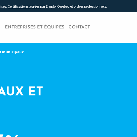
rises.
Certifications agréés
par Emploi Québec et ordres professionnels.
ENTREPRISES ET ÉQUIPES
CONTACT
t municipaux
AUX ET