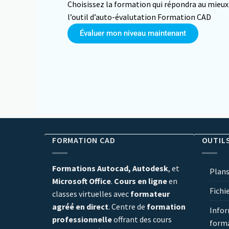
Choisissez la formation qui répondra au mieux 
l’outil d’auto-évalutation Formation CAD
Évaluer mon niveau maintenant
FORMATION CAD
OUTIL
Formations Autocad, Autodesk
, et
Plans
Microsoft Office
.
Cours en ligne
en
Fichi
classes virtuelles avec
formateur
agréé en direct
. Centre de
formation
Infor
professionnelle
offrant des cours
form