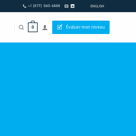
ENGLISH
+1 (877) 260-6888
🗹
Évaluer mon niveau
0