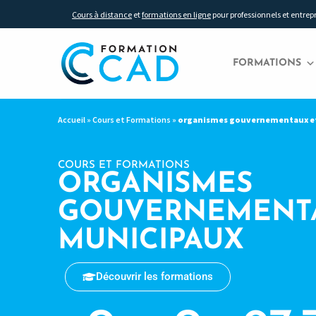
Cours à distance
et
formations en ligne
pour professionnels et entrep
FORMATIONS
Accueil
»
Cours et Formations
»
organismes gouvernementaux e
COURS ET FORMATIONS
ORGANISMES
GOUVERNEMENT
MUNICIPAUX
Découvrir les formations