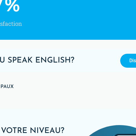
7
%
sfaction
U SPEAK ENGLISH?
Di
IPAUX
 VOTRE NIVEAU?