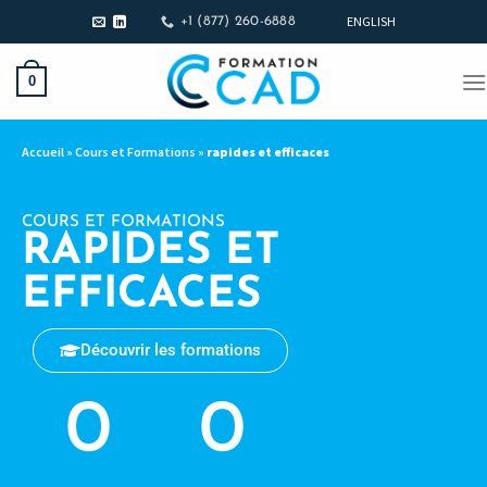
ENGLISH
+1 (877) 260-6888
0
Accueil
»
Cours et Formations
»
rapides et efficaces
COURS ET FORMATIONS
RAPIDES ET
EFFICACES
Découvrir les formations
0
0