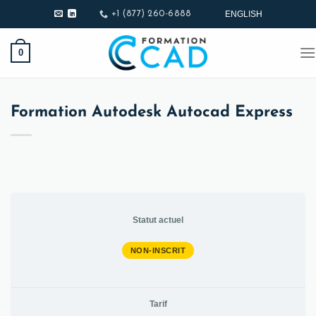
Passer
ENGLISH
+1 (877) 260-6888
au
contenu
0
Formation Autodesk Autocad Express
Statut actuel
NON-INSCRIT
Tarif