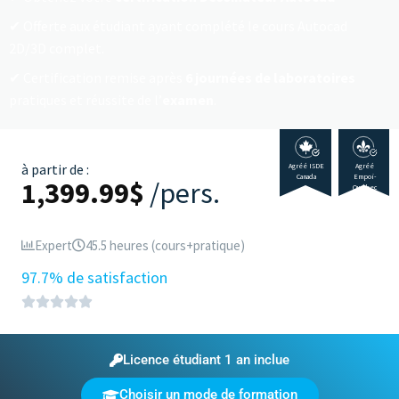
Offerte aux étudiant ayant complété le cours Autocad
2D/3D complet.
Certification remise après
6 journées de laboratoires
pratiques et réussite de l’
examen
.
à partir de :
Agréé ISDE
Agréé
Canada
Empoi-
1,399.99
$
/pers.
Québec
Expert
45.5 heures (cours+pratique)
97.7% de satisfaction
Licence étudiant 1 an inclue
Choisir un mode de formation