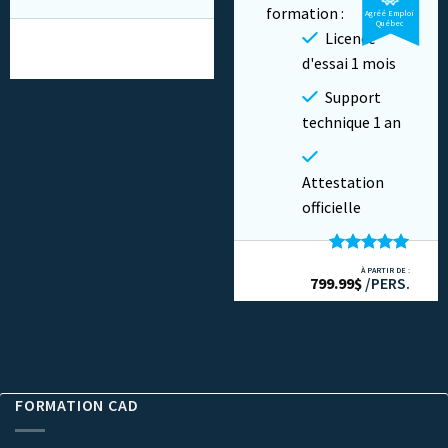
formation :
Agréé Emploi
Vidéo
Québec
Licence
Cours en ligne
d'essai 1 mois
Privé
Support
technique 1 an
Attestation
officielle
Note
5.00
À PARTIR DE :
799.99
sur 5
$
/PERS.
FORMATION CAD