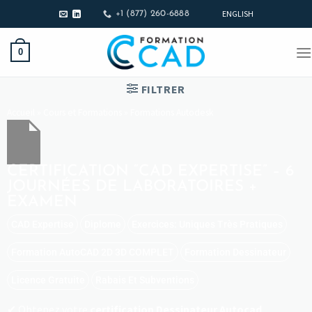
ENGLISH
+1 (877) 260-6888
0
FILTRER
Accueil
»
Cours et Formations
»
Formations Autodesk
CERTIFICATION “CAD EXPERTISE” – 6
JOURNÉES DE LABORATOIRES +
EXAMEN
CAD Expertise
Diplome
Exercices: Uniques Très Pratiques
Formation AutoCAD 2D 3D COMPLET
Formation Dessinateur
Licence Gratuite
Rabais Et Subventions
Obtenez votre
certification Dessinateur Autocad