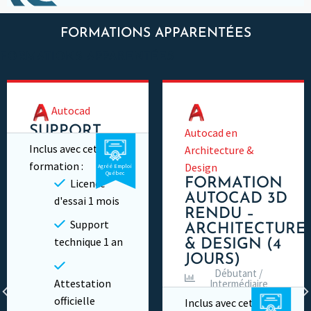
FORMATIONS APPARENTÉES
FORMATIONS APPARENTÉES
Autocad
SUPPORT
Autocad en
TECHNIQUE
Inclus avec cette
Architecture &
AUTOCAD
formation :
Design
Agréé Emploi
Québec
FORMATION
Licence
Cours en ligne
AUTOCAD 3D
d'essai 1 mois
Privé
RENDU –
Support
ARCHITECTURE
technique 1 an
& DESIGN (4
JOURS)
Débutant /
Attestation
Intermédiaire
26 heures
officielle
Inclus avec cette