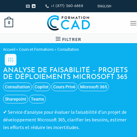
ENGLISH
+1 (877) 260-6888
0
FILTRER
Accueil
»
Cours et Formations
»
Consultation
ANALYSE DE FAISABILITÉ – PROJETS
DE DÉPLOIEMENTS MICROSOFT 365
Consultation
Copilot
Cours Privé
Microsoft 365
Sharepoint
Teams
Service d’analyse pour évaluer la faisabilité d’un projet de
développement Microsoft 365, clarifier les besoins, estimer
les efforts et réduire les incertitudes.