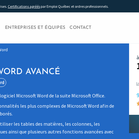
rises.
Certifications agréés
par Emploi Québec et ordres professionnels.
ENTREPRISES ET ÉQUIPES
CONTACT
 Word
à
WORD AVANCÉ
rd
9
ogiciel Microsoft Word de la suite Microsoft Office.
onnalités les plus complexes de Microsoft Word afin de
borés.
utiliser les tables des matières, les colonnes, les
ques ainsi que plusieurs autres fonctions avancées avec