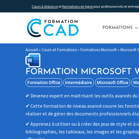
Cours à distance
et
formations en ligne
pour professionnels et entrep
FORMATIONS
Accueil
»
Cours et Formations
»
Formations Microsoft
»
Microsoft
FORMATION MICROSOFT 
Formation Office
Intermédiaire
Microsoft Office
Wo
Devenez expert en maitrisant les outils avancés du l
Cette formation de niveau avancé couvre les foncti
réaliser et de gérer des documents professionnels éla
Apprenez à utiliser ou à créer des jeux de style et à 
bibliographies, les tableaux, les images et les graphi