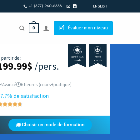
ENGLISH
+1 (877) 260-6888
🗹
Évaluer mon niveau
0
 partir de :
Agréé ISDE
Agréé
Canada
Empoi-
199.99
$
/pers.
Québec
Avancé
6 heures (cours+pratique)
7.7% de satisfaction
Choisir un mode de formation