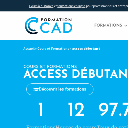
Cours à distance
et
formations en ligne
pour professionnels et entrep
FORMATIONS
Accueil
»
Cours et Formations
»
access débutant
COURS ET FORMATIONS
ACCESS DÉBUTAN
Découvrir les formations
1
12
97.
Formations
Heures de cours
Taux de sati