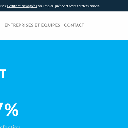
rises.
Certifications agréés
par Emploi Québec et ordres professionnels.
ENTREPRISES ET ÉQUIPES
CONTACT
T
7
%
sfaction