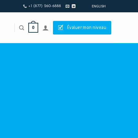
ENGLISH
+1 (877) 260-6888
🗹
Évaluer mon niveau
0