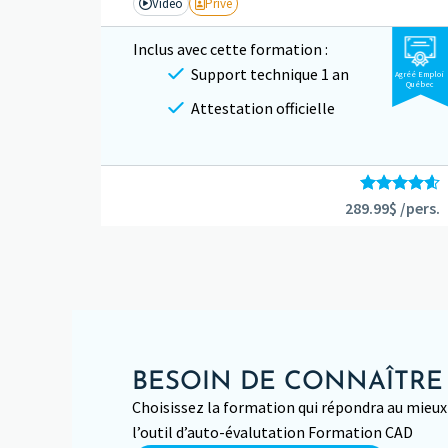
Vidéo
Privé
Inclus avec cette formation :
Support technique 1 an
Agréé Emploi
Québec
Attestation officielle
289.99$ /pers.
Note
4.60
sur 5
BESOIN DE CONNAÎTRE
Choisissez la formation qui répondra au mieux 
l’outil d’auto-évalutation Formation CAD