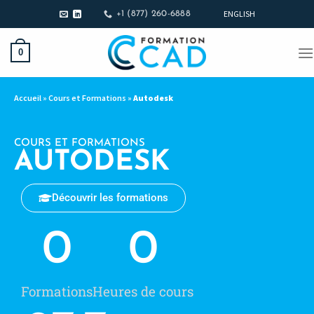
ENGLISH
+1 (877) 260-6888
0
Accueil
»
Cours et Formations
»
Autodesk
COURS ET FORMATIONS
AUTODESK
Découvrir les formations
0
0
Formations
Heures de cours