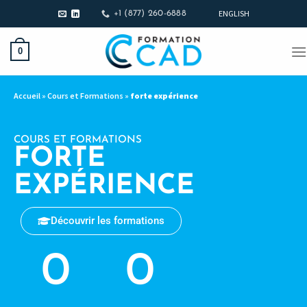
ENGLISH
+1 (877) 260-6888
0
Accueil
»
Cours et Formations
»
forte expérience
COURS ET FORMATIONS
FORTE
EXPÉRIENCE
Découvrir les formations
0
0