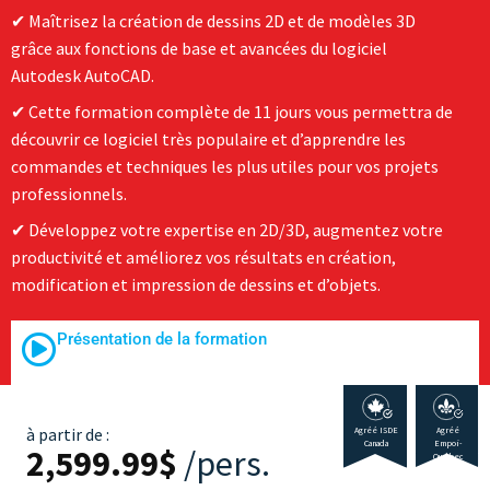
Maîtrisez la création de dessins 2D et de modèles 3D
grâce aux fonctions de base et avancées du logiciel
Autodesk AutoCAD.
Cette formation complète de 11 jours vous permettra de
découvrir ce logiciel très populaire et d’apprendre les
commandes et techniques les plus utiles pour vos projets
professionnels.
Développez votre expertise en 2D/3D, augmentez votre
productivité et améliorez vos résultats en création,
modification et impression de dessins et d’objets.
Présentation de la formation
à partir de :
Agréé ISDE
Agréé
Canada
Empoi-
2,599.99
$
/pers.
Québec