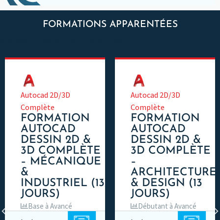
FORMATIONS APPARENTÉES
FORMATIONS APPARENTÉES
Autocad 2D/3D
Autocad 2D/3D
Complète
Complète
FORMATION
FORMATION
AUTOCAD
AUTOCAD
DESSIN 2D &
DESSIN 2D &
3D COMPLÈTE
3D COMPLÈTE
– MÉCANIQUE
–
&
ARCHITECTURE
INDUSTRIEL (13
& DESIGN (13
JOURS)
JOURS)
Base à Avancé
Débutant à Avancé
84.5 heures
84.5 heures