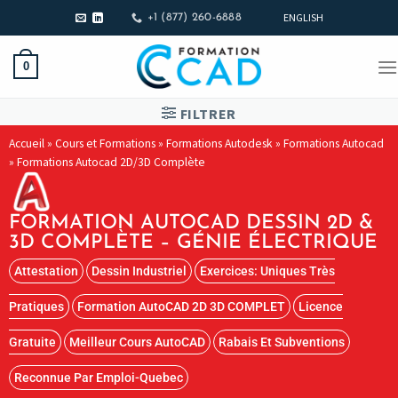
ENGLISH
+1 (877) 260-6888
0
FILTRER
Accueil
»
Cours et Formations
»
Formations Autodesk
»
Formations Autocad
»
Formations Autocad 2D/3D Complète
FORMATION AUTOCAD DESSIN 2D &
3D COMPLÈTE – GÉNIE ÉLECTRIQUE
Attestation
Dessin Industriel
Exercices: Uniques Très
Pratiques
Formation AutoCAD 2D 3D COMPLET
Licence
Gratuite
Meilleur Cours AutoCAD
Rabais Et Subventions
Reconnue Par Emploi-Quebec