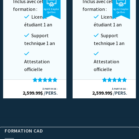
Inclus avec cette
Inclus avec cette
formation :
formation :
Agréé Emploi
Agréé Emploi
Vidéo
Vidéo
Québec
Québec
Licence
Licence
Cours en ligne
Cours en ligne
étudiant 1 an
étudiant 1 an
Privé
Privé
Support
Support
technique 1 an
technique 1 an
Attestation
Attestation
officielle
officielle
Note
5.00
Note
5.00
À PARTIR DE :
À PARTIR DE :
2,599.99
sur 5
$
/PERS.
2,599.99
sur 5
$
/PERS.
FORMATION CAD