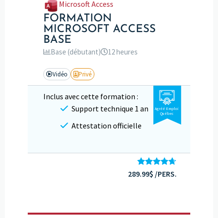
Microsoft Access
FORMATION
MICROSOFT ACCESS
BASE
Base (débutant)
12 heures
Vidéo
Privé
Inclus avec cette formation :
Support technique 1 an
Agréé Emploi
Québec
Attestation officielle
289.99$ /PERS.
Note
4.60
sur 5