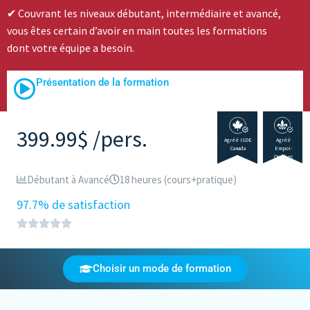
Couvrant les niveaux débutant, intermédiaire et avancé,
vous êtes certain d’avoir en main toutes les formations
dont votre équipe a besoin.
Présentation de la formation
399.99$ /pers.
Agréé ISDE
Agréé
Canada
Empoi-
Québec
Débutant à Avancé
18 heures (cours+pratique)
97.7% de satisfaction
Choisir un mode de formation