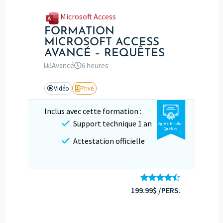
Microsoft Access
FORMATION
MICROSOFT ACCESS
AVANCÉ – REQUÊTES
Avancé
6 heures
Vidéo
Privé
Inclus avec cette formation :
Support technique 1 an
Agréé Emploi
Québec
Attestation officielle
199.99$ /PERS.
Note
4.43
sur 5