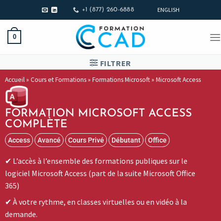
ENGLISH
+1 (877) 260-6888
0
FILTRER
Accueil
»
Cours et Formations
»
Formations Microsoft
»
Microsoft Access
FORMATION MICROSOFT ACCESS
COMPLÈTE
Access
Avancé
Cours Privé
Débutant
Office
L’accès à l’ensemble des formations publiques sur le
logiciel Microsoft Access (part de la suite Microsoft Office
365)
À votre rythme, en classes virtuelles ou en vidéo à la
demande.