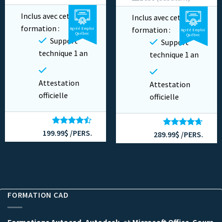
Avancé
6 heures
12 heures
Inclus avec cette
Inclus avec cette
formation :
formation :
Agréé Emploi
Vidéo
Privé
Agréé Emploi
Vidéo
Privé
Québec
Québec
Support
Support
technique 1 an
technique 1 an
Attestation
Attestation
officielle
officielle
199.99$ /PERS.
Note
4.43
289.99$ /PERS.
Note
4.60
sur 5
sur 5
FORMATION CAD
Formations Autocad, Autodesk
, et
Microsoft Office
.
Cours