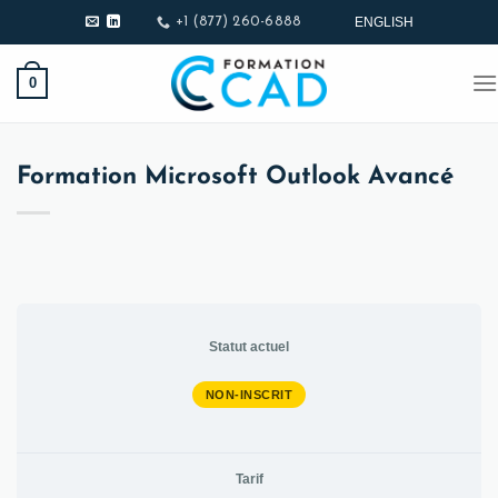
Passer
ENGLISH
+1 (877) 260-6888
au
contenu
0
Formation Microsoft Outlook Avancé
Statut actuel
NON-INSCRIT
Tarif