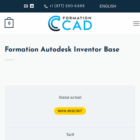
Passer
ENGLISH
+1 (877) 260-6888
au
contenu
0
Formation Autodesk Inventor Base
Statut actuel
NON-INSCRIT
Tarif